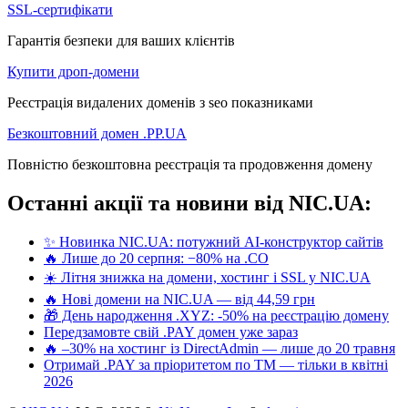
SSL-сертифікати
Гарантія безпеки для ваших клієнтів
Купити дроп-домени
Реєстрація видалених доменів з seo показниками
Безкоштовний домен .PP.UA
Повністю безкоштовна реєстрація та продовження домену
Останні акції та новини від NIC.UA:
✨ Новинка NIC.UA: потужний AI-конструктор сайтів
🔥 Лише до 20 серпня: −80% на .CO
☀️ Літня знижка на домени, хостинг і SSL у NIC.UA
🔥 Нові домени на NIC.UA — від 44,59 грн
🎁 День народження .XYZ: -50% на реєстрацію домену
Передзамовте свій .PAY домен уже зараз
🔥 –30% на хостинг із DirectAdmin — лише до 20 травня
Отримай .PAY за пріоритетом по ТМ — тільки в квітні
2026